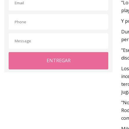
"Lo
pla
Y p
Dur
per
"Es
dis
ENTREGAR
Los
inc
ter
jug
"No
Rod
com
Mil