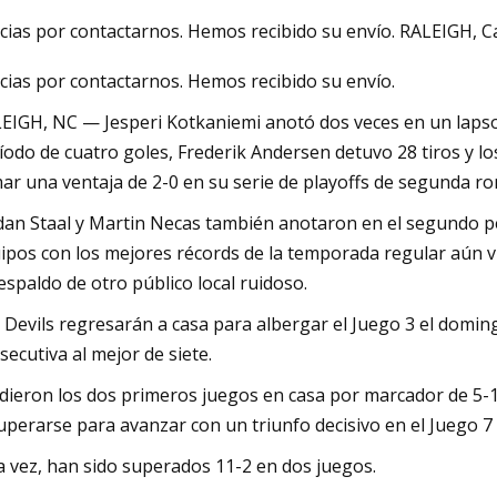
cias por contactarnos. Hemos recibido su envío. RALEIGH, C
cias por contactarnos. Hemos recibido su envío.
23
Mar 05, 2023
za Dara coolvacuum freeze
4 formas de reducir
EIGH, NC — Jesperi Kotkaniemi anotó dos veces en un lap
secado de granos
íodo de cuatro goles, Frederik Andersen detuvo 28 tiros y lo
ar una ventaja de 2-0 en su serie de playoffs de segunda ro
dan Staal y Martin Necas también anotaron en el segundo per
ipos con los mejores récords de la temporada regular aún vi
respaldo de otro público local ruidoso.
 Devils regresarán a casa para albergar el Juego 3 el domi
secutiva al mejor de siete.
dieron los dos primeros juegos en casa por marcador de 5-1
uperarse para avanzar con un triunfo decisivo en el Juego 7 
a vez, han sido superados 11-2 en dos juegos.