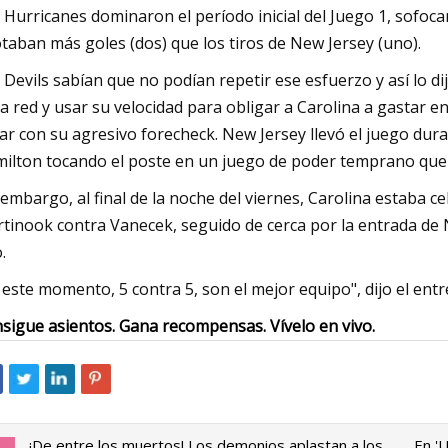
 Hurricanes dominaron el período inicial del Juego 1, sofocan
taban más goles (dos) que los tiros de New Jersey (uno).
 Devils sabían que no podían repetir ese esfuerzo y así lo di
la red y usar su velocidad para obligar a Carolina a gastar
ar con su agresivo forecheck. New Jersey llevó el juego dur
ilton tocando el poste en un juego de poder temprano que 
 embargo, al final de la noche del viernes, Carolina estaba 
tinook contra Vanecek, seguido de cerca por la entrada de 
.
 este momento, 5 contra 5, son el mejor equipo", dijo el entr
sigue asientos. Gana recompensas. Vívelo en vivo.
¡De entre los muertos! Los demonios aplastan a los
En '