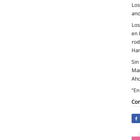
Los
ano
Los
en 
rod
Ham
Sin
Mar
Aho
"En
Con