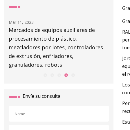
Gra
Gra
Mar 11, 2023
Mar 13, 20
por
Mercados de equipos auxiliares de
NJM lan
RAL
procesamiento de plástico:
per
mezcladores por lotes, controladores
tom
de extrusión, enfriadores,
Jor
granuladores, robots
equ
el 
Los
con
Envíe su consulta
Per
rec
Est