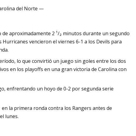
arolina del Norte —
 los costos de
so de aproximadamente 2 ¹/₂ minutos durante un segundo
s Hurricanes vencieron el viernes 6-1 a los Devils para
nda.
íodo, lo que convirtió un juego sin goles entre los dos
vos en los playoffs en una gran victoria de Carolina con
ngo, enfrentando un hoyo de 0-2 por segunda serie
 en la primera ronda contra los Rangers antes de
el lunes.