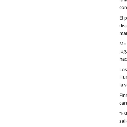
con
El 
dis
mar
Mom
jug
hac
Los
Hur
la 
Fin
car
"Es
sal