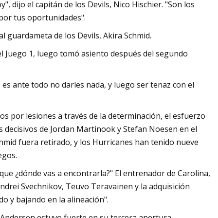
dijo el capitán de los Devils, Nico Hischier. "Son los
 por tus oportunidades".
l guardameta de los Devils, Akira Schmid.
el Juego 1, luego tomó asiento después del segundo
e es ante todo no darles nada, y luego ser tenaz con el
s por lesiones a través de la determinación, el esfuerzo
es decisivos de Jordan Martinook y Stefan Noesen en el
hmid fuera retirado, y los Hurricanes han tenido nueve
egos.
 que ¿dónde vas a encontrarla?" El entrenador de Carolina,
ndrei Svechnikov, Teuvo Teravainen y la adquisición
o y bajando en la alineación".
o Andersen estuvo fuerte en su tercera apertura