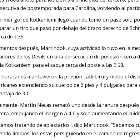
secutiva de postemporada para Carolina, volviendo al partido
primer gol de Kotkaniemi llegó cuando tomó un pase solo por
parar un tiro que pasó por debajo del brazo derecho de Schmid
ca de 1:35.
entos después, Martinook, cuya actividad lo tuvo en la mez
adores de los Devils en una persecución de posesión cerca de 
ia Kotkaniemi para el saque cerca del poste a las 3:58.
 huracanes mantuvieron la presión. Jack Drury metió el disco 
ricanes extendiendo su cuerpo de 6 pies y 4 pulgadas para a
ventaja de 3-0.
almente, Martin Necas remató uno desde la ranura después 
rera, empujando el margen a 4-0 y solo aumentando el ruido
tamos tratando de aplastarlos", dijo Martinook. "Sabemos cu
iendo limpios, los estás persiguiendo en el camino de regres