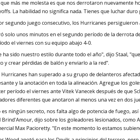
 que más me molesta es que nos derrotaron nuevamente hoy", 
yoffs. La habilidad no significa nada. Tienes que luchar duro
or segundo juego consecutivo, los Hurricanes persiguieron a
ó solo unos minutos en el segundo período de la derrota d
íodo el viernes con su equipo abajo 4-0.
e ha sido nuestro estilo durante todo el año", dijo Staal, "qu
co y crear pérdidas de balón y enviarlo a la red".
 Hurricanes han superado a su grupo de delanteros afectado
esante y la anotación en toda la alineación. Agregue los gol
cer período el viernes ante Vitek Vanecek después de que Sc
adores diferentes que anotaron al menos una vez en dos ju
 es ningún secreto, nos falta algo de potencia de fuego, así
 Brind'Amour, dijo sobre los goleadores lesionados, como A
ercial Max Pacioretty. "En este momento lo estamos subiend
es Wood anotó para los Devils a principios del tercero, per