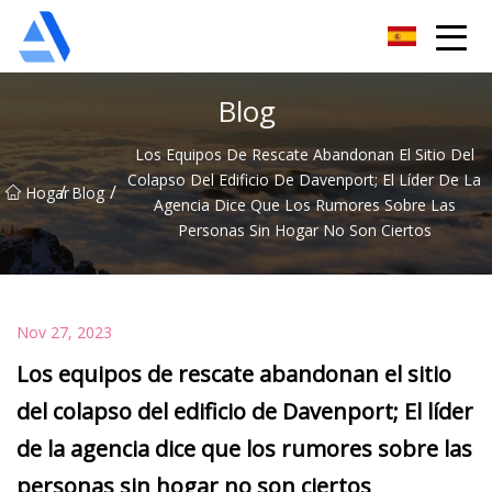
Árbol de naranja de Shanghai Co., Ltd.
Blog
Los Equipos De Rescate Abandonan El Sitio Del
Colapso Del Edificio De Davenport; El Líder De La
/
/
Hogar
Blog
Agencia Dice Que Los Rumores Sobre Las
Personas Sin Hogar No Son Ciertos
Nov 27, 2023
Los equipos de rescate abandonan el sitio
del colapso del edificio de Davenport; El líder
de la agencia dice que los rumores sobre las
personas sin hogar no son ciertos