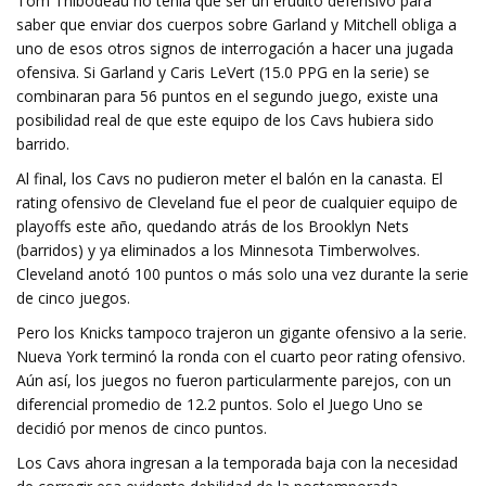
Tom Thibodeau no tenía que ser un erudito defensivo para
saber que enviar dos cuerpos sobre Garland y Mitchell obliga a
uno de esos otros signos de interrogación a hacer una jugada
ofensiva. Si Garland y Caris LeVert (15.0 PPG en la serie) se
combinaran para 56 puntos en el segundo juego, existe una
posibilidad real de que este equipo de los Cavs hubiera sido
barrido.
Al final, los Cavs no pudieron meter el balón en la canasta. El
rating ofensivo de Cleveland fue el peor de cualquier equipo de
playoffs este año, quedando atrás de los Brooklyn Nets
(barridos) y ya eliminados a los Minnesota Timberwolves.
Cleveland anotó 100 puntos o más solo una vez durante la serie
de cinco juegos.
Pero los Knicks tampoco trajeron un gigante ofensivo a la serie.
Nueva York terminó la ronda con el cuarto peor rating ofensivo.
Aún así, los juegos no fueron particularmente parejos, con un
diferencial promedio de 12.2 puntos. Solo el Juego Uno se
decidió por menos de cinco puntos.
Los Cavs ahora ingresan a la temporada baja con la necesidad