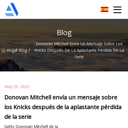
Árbol de naranja de Shanghai Co., Ltd.
Blog
Donovan Mitchell Envía Un Mensaje Sobre Los
/
/
Hogar
Blog
Knicks Después De La Aplastante Pérdida De La
Serie
May 29, 2023
Donovan Mitchell envía un mensaje sobre
los Knicks después de la aplastante pérdida
de la serie
Getty Donovan Mitchell de la