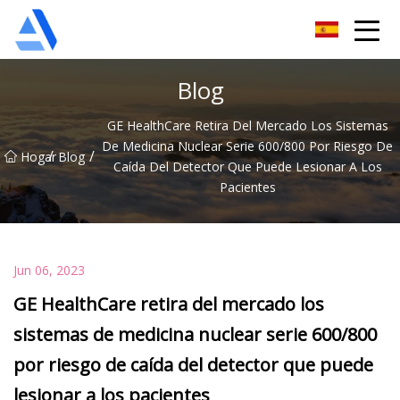
Árbol de naranja de Shanghai Co., Ltd.
Blog
GE HealthCare Retira Del Mercado Los Sistemas
De Medicina Nuclear Serie 600/800 Por Riesgo De
/
/
Hogar
Blog
Caída Del Detector Que Puede Lesionar A Los
Pacientes
Jun 06, 2023
GE HealthCare retira del mercado los
sistemas de medicina nuclear serie 600/800
por riesgo de caída del detector que puede
lesionar a los pacientes