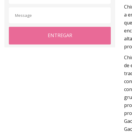
Chi
a e
que
enc
ENTREGAR
alt
pro
Chi
de 
tra
con
con
gru
pro
pro
Gao
Gao