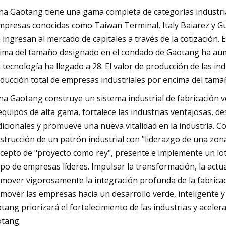
na Gaotang tiene una gama completa de categorías industriales
mpresas conocidas como Taiwan Terminal, Italy Baiarez y G
 ingresan al mercado de capitales a través de la cotización. 
ima del tamaño designado en el condado de Gaotang ha aum
a tecnología ha llegado a 28. El valor de producción de las in
ducción total de empresas industriales por encima del tama
na Gaotang construye un sistema industrial de fabricación ve
equipos de alta gama, fortalece las industrias ventajosas, 
dicionales y promueve una nueva vitalidad en la industria. Co
strucción de un patrón industrial con "liderazgo de una zon
cepto de "proyecto como rey", presente e implemente un lote
po de empresas líderes. Impulsar la transformación, la actua
mover vigorosamente la integración profunda de la fabricación
mover las empresas hacia un desarrollo verde, inteligente y d
tang priorizará el fortalecimiento de las industrias y aceler
tang.