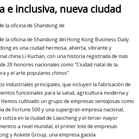
 e inclusiva, nueva ciudad
e la oficina de Shandong de
o de doble cono
e la oficina de Shandong del Hong Kong Business Daily.
as de grumos
dong es una ciudad hermosa, abierta, vibrante y
ional china Li Kuchan, con una historia registrada de más
 de 20 honores nacionales como "Ciudad natal de la
tura y el arte populares chinos".
 industriales principales, que incluyen la fabricación de
imentos funcionales para la salud, agricultura moderna y
apa. Hemos cultivado un grupo de empresas ventajosas como
ia de Fortune 500 y una supergran empresa nacional,
otiza en la ciudad de Liaocheng y el tercer mayor
imentos a nivel mundial, el primer lote de empresas
dong y Aokete Group, una empresa gacela.