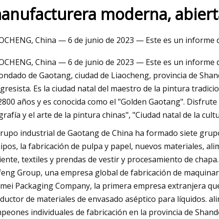
anufacturera moderna, abierta
Mar 06, 2023
OCHENG, China — 6 de junio de 2023 — Este es un informe d
quipo
Secador de vacío rotativ
OCHENG, China — 6 de junio de 2023 — Este es un informe d
con unidades triturador
condado de Gaotang, ciudad de Liaocheng, provincia de Shan
gresista. Es la ciudad natal del maestro de la pintura tradic
2800 años y es conocida como el "Golden Gaotang". Disfrute
igrafía y el arte de la pintura chinas", "Ciudad natal de la cul
grupo industrial de Gaotang de China ha formado siete grupos
ipos, la fabricación de pulpa y papel, nuevos materiales, al
ciente, textiles y prendas de vestir y procesamiento de ch
feng Group, una empresa global de fabricación de maquinar
mei Packaging Company, la primera empresa extranjera que c
ductor de materiales de envasado aséptico para líquidos. al
peones individuales de fabricación en la provincia de Shan