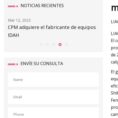
m
NOTICIAS RECIENTES
ar 12, 2023
Mar 14, 2023
LIA
CPM adquiere el fabricante de equipos
Riesgo de e
LIA
IDAH
El 
pro
de 
cal
ENVÍE SU CONSULTA
El 
equ
efi
Shi
Fen
pro
cam