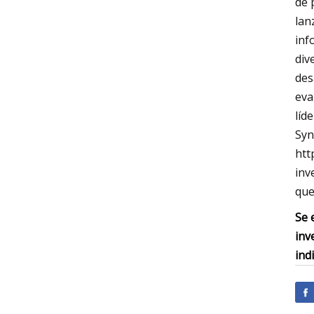
de 
lan
inf
div
des
eva
líd
Syn
htt
inv
que
Se 
inv
ind