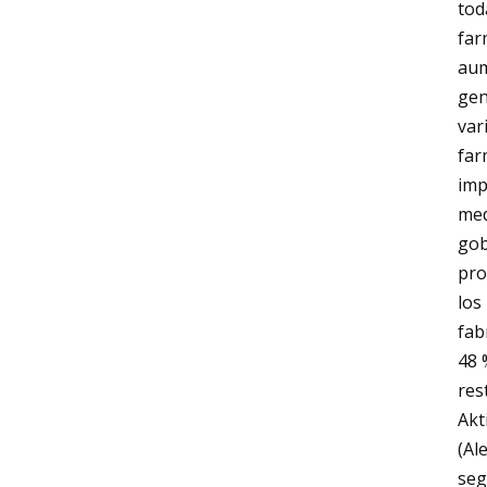
tod
far
aum
gen
var
far
imp
med
gob
pro
los
fab
48 
res
Akt
(Al
seg