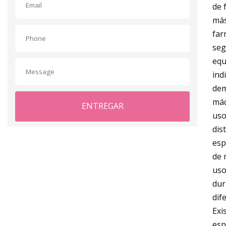
de 
más
far
seg
equ
ind
dem
máq
ENTREGAR
uso
dis
esp
de 
uso
dur
dif
Exi
esp