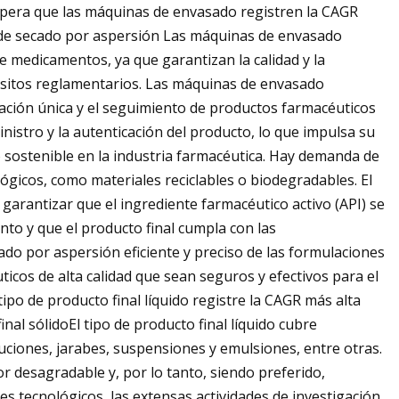
spera que las máquinas de envasado registren la CAGR
 de secado por aspersión Las máquinas de envasado
 medicamentos, ya que garantizan la calidad y la
sitos reglamentarios. Las máquinas de envasado
cación única y el seguimiento de productos farmacéuticos
ministro y la autenticación del producto, lo que impulsa su
 sostenible en la industria farmacéutica. Hay demanda de
gicos, como materiales reciclables o biodegradables. El
arantizar que el ingrediente farmacéutico activo (API) se
to y que el producto final cumpla con las
cado por aspersión eficiente y preciso de las formulaciones
cos de alta calidad que sean seguros y efectivos para el
ipo de producto final líquido registre la CAGR más alta
nal sólidoEl tipo de producto final líquido cubre
oluciones, jarabes, suspensiones y emulsiones, entre otras.
 desagradable y, por lo tanto, siendo preferido,
es tecnológicos, las extensas actividades de investigación