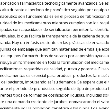
fabricación farmacéutica tecnológicamente avanzados. Se e
 alta durante el período de pronóstico seguido por equipo
macéutico son fundamentales en el proceso de fabricación de
uridad de los medicamentos mientras cumplen con los requi
ipadas con capacidades de serialización permiten la identifi
ividuales, lo que facilita la transparencia de la cadena de su
anda. Hay un énfasis creciente en las prácticas de envasado
uinas de embalaje que admitan materiales de embalaje ecoló
 de equipos farmacéuticos de secado por aspersión ayuda a g
tribuya uniformemente en toda la formulación del medicamen
ecificaciones requeridas de calidad, pureza y potencia. El se
medicamentos es esencial para producir productos farmacéuti
 del paciente, impulsando así su demanda. Se espera que el t
ante el período de pronóstico, seguido de tipo de producto fi
erentes tipos de formas de dosificación líquidas, incluidas s
ste una demanda creciente de jarabes. enmascarando el sabor
ecialmente por la población geriátrica y los niños. Los avanc