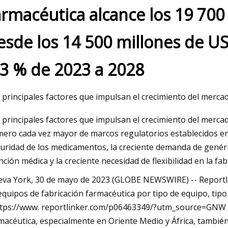
armacéutica alcance los 19 70
esde los 14 500 millones de U
23
 de reducir los costos de
,3 % de 2023 a 2028
de granos
 principales factores que impulsan el crecimiento del mercad
 principales factores que impulsan el crecimiento del merca
ero cada vez mayor de marcos regulatorios establecidos en 
uridad de los medicamentos, la creciente demanda de genéric
nción médica y la creciente necesidad de flexibilidad en la fa
va York, 30 de mayo de 2023 (GLOBE NEWSWIRE) -- Reportli
equipos de fabricación farmacéutica por tipo de equipo, tipo
ttps://www. reportlinker.com/p06463349/?utm_source=GNW 
macéutica, especialmente en Oriente Medio y África, tambié