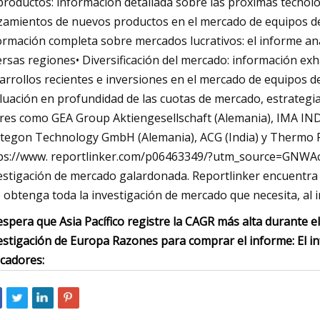
productos: información detallada sobre las próximas tecnolog
zamientos de nuevos productos en el mercado de equipos de
ormación completa sobre mercados lucrativos: el informe an
ersas regiones• Diversificación del mercado: información ex
arrollos recientes e inversiones en el mercado de equipos de
luación en profundidad de las cuotas de mercado, estrategi
eres como GEA Group Aktiengesellschaft (Alemania), IMA 
tegon Technology GmbH (Alemania), ACG (India) y Thermo Fishe
ps://www. reportlinker.com/p06463349/?utm_source=GNWAce
estigación de mercado galardonada. Reportlinker encuentra y
 obtenga toda la investigación de mercado que necesita, al in
espera que Asia Pacífico registre la CAGR más alta durante 
estigación de Europa Razones para comprar el informe: El i
icadores: