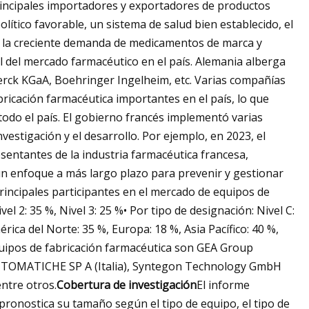
principales importadores y exportadores de productos
olítico favorable, un sistema de salud bien establecido, el
y la creciente demanda de medicamentos de marca y
l del mercado farmacéutico en el país. Alemania alberga
Merck KGaA, Boehringer Ingelheim, etc. Varias compañías
bricación farmacéutica importantes en el país, lo que
todo el país. El gobierno francés implementó varias
vestigación y el desarrollo. Por ejemplo, en 2023, el
entantes de la industria farmacéutica francesa,
 un enfoque a más largo plazo para prevenir y gestionar
principales participantes en el mercado de equipos de
el 2: 35 %, Nivel 3: 25 %• Por tipo de designación: Nivel C:
érica del Norte: 35 %, Europa: 18 %, Asia Pacífico: 40 %,
quipos de fabricación farmacéutica son GEA Group
UTOMATICHE SP A (Italia), Syntegon Technology GmbH
entre otros.
Cobertura de investigación
El informe
ronostica su tamaño según el tipo de equipo, el tipo de