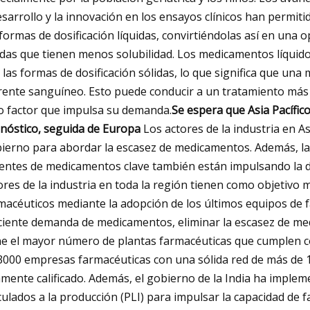
esarrollo y la innovación en los ensayos clínicos han permiti
 formas de dosificación líquidas, convirtiéndolas así en una o
idas que tienen menos solubilidad. Los medicamentos líquid
 las formas de dosificación sólidas, lo que significa que una
rente sanguíneo. Esto puede conducir a un tratamiento más 
o factor que impulsa su demanda.
Se espera que Asia Pacífic
nóstico, seguida de Europa
Los actores de la industria en A
ierno para abordar la escasez de medicamentos. Además, la
entes de medicamentos clave también están impulsando la d
ores de la industria en toda la región tienen como objetivo 
macéuticos mediante la adopción de los últimos equipos de f
ciente demanda de medicamentos, eliminar la escasez de med
ne el mayor número de plantas farmacéuticas que cumplen co
3000 empresas farmacéuticas con una sólida red de más de 1
amente calificado. Además, el gobierno de la India ha imple
culados a la producción (PLI) para impulsar la capacidad de f