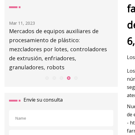
f
d
Mar 13, 2023
Mar 05, 20
NJM lanza Dara coolvacuum freeze
4 formas
6
secado 
s
Los
Los
núm
seg
ate
Envíe su consulta
Nue
de 
- h
far