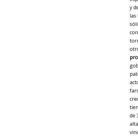
y d
las
sól
con
tor
otr
pro
gob
pat
act
far
cre
tie
de 
alt
vin