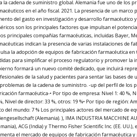
a la cadena de suministro global. Alemania fue uno de los 
macéuticos en el año fiscal. 2021. La presencia de un marco p
ento del gasto en investigación y desarrollo farmacéutico 
éricos son los principales factores que impulsan el potencia
ios principales compañías farmacéuticas, incluidas Bayer, 
macéuticas indican la presencia de varias instalaciones de fa
ulsa la adopción de equipos de fabricación farmacéutica en 
idas para simplificar el proceso regulatorio y promover la in
ierno formará un nuevo comité dedicado, que incluirá repres
fesionales de la salud y pacientes para sentar las bases de
 problemas de la cadena de suministro. -up del perfil de los 
ricación farmacéutica-• Por tipo de empresa: Nivel 1: 40 %, Niv
%, Nivel de director: 33 %, otros: 19 %• Por tipo de región: Am
to del mundo: 7 % Los principales actores del mercado de e
iengesellschaft (Alemania). ), IMA INDUSTRIA MACCHINE A
emania), ACG (India) y Thermo Fisher Scientific Inc. (EE. UU.), 
menta el mercado de equipos de fabricación farmacéutica y p