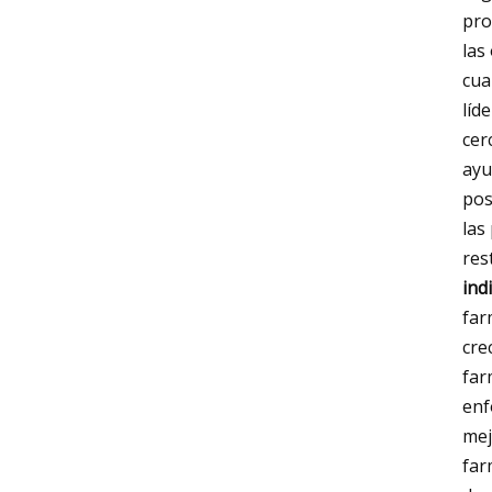
pro
las
cua
líd
cer
ayu
pos
las
res
ind
far
cre
far
enf
mej
far