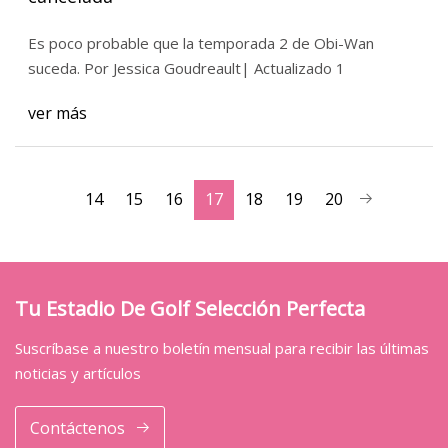
Es poco probable que la temporada 2 de Obi-Wan
suceda. Por Jessica Goudreault| Actualizado 1
ver más
14
15
16
17
18
19
20
Tu Estadio De Golf Selección Perfecta
Suscríbase a nuestro boletín mensual para recibir las últimas
noticias y artículos
Contáctenos