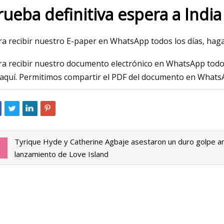
rueba definitiva espera a India
23
Mar 06, 2023
ra recibir nuestro E-paper en WhatsApp todos los días, haga c
de equipo
Secador de vacío ro
ra recibir nuestro documento electrónico en WhatsApp todos 
con unidades tritu
c aquí. Permitimos compartir el PDF del documento en WhatsA
Tyrique Hyde y Catherine Agbaje asestaron un duro golpe a
lanzamiento de Love Island