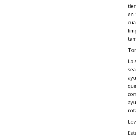
tie
en 
cua
lim
tam
Tor
La 
sea
ayu
que
com
ayu
rot
Low
Est