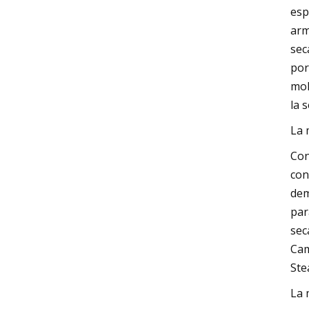
esp
arm
sec
por
mol
la 
La 
Con
con
dem
par
sec
Cam
Ste
La 