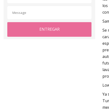
los
con
Sam
ENTREGAR
Se 
car
esp
pre
aut
fut
lav
pro
Low
Ya 
Tur
mer