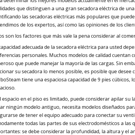
a determinar los mejores modelos actualmente en el merca
lidades que distinguen a una gran secadora eléctrica de u
ntificando las secadoras eléctricas más populares que pue
endimos de los expertos, así como las opiniones de los client
os son los factores que más vale la pena considerar al comen
capacidad adecuada de la secadora eléctrica para usted depe
ferencias personales. Muchos modelos de calidad cuentan co
eroso que puede manejar la mayoría de las cargas. Sin emba
cionar su secadora lo menos posible, es posible que desee 
boSteam tiene una espaciosa capacidad de 9 pies cúbicos, l
acioso.
el espacio en el piso es limitado, puede considerar apilar s
lar ningún modelo antiguo, necesita modelos diseñados par
gurarse de tener el equipo adecuado para conectar su ventil
odamente todas las partes de sus electrodomésticos a las q
ortantes: se debe considerar la profundidad, la altura y el 