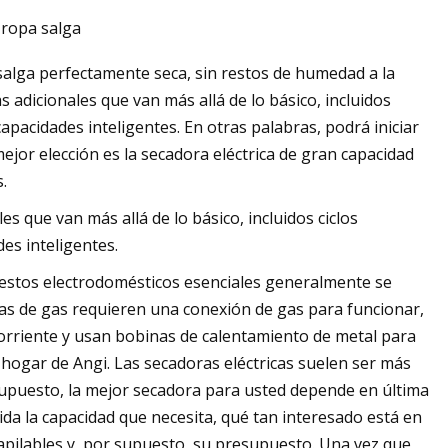
 ropa salga
 salga perfectamente seca, sin restos de humedad a la
as adicionales que van más allá de lo básico, incluidos
tativo de doble cono
capacidades inteligentes. En otras palabras, podrá iniciar
radoras de grumos
mejor elección es la secadora eléctrica de gran capacidad
.
es que van más allá de lo básico, incluidos ciclos
es inteligentes.
, estos electrodomésticos esenciales generalmente se
oras de gas requieren una conexión de gas para funcionar,
orriente y usan bobinas de calentamiento de metal para
 hogar de Angi. Las secadoras eléctricas suelen ser más
supuesto, la mejor secadora para usted depende en última
uida la capacidad que necesita, qué tan interesado está en
a apilables y, por supuesto, su presupuesto. Una vez que