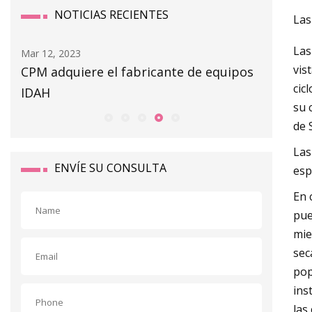
NOTICIAS RECIENTES
Las
Las
Mar 12, 2023
Mar 14, 20
vis
CPM adquiere el fabricante de equipos
Riesgo 
cic
IDAH
su 
de 
Las
ENVÍE SU CONSULTA
esp
En 
pue
mie
sec
pop
ins
las