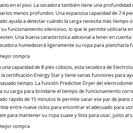
acio en el piso. La secadora también tiene una profundidad
arios menos profundos. Una espaciosa capacidad de 7.4 pie
ado ayuda a detectar cuándo la carga necesita más tiempo o
 su funcionamiento silencioso, lo que le permite utilizarla 
esten. Una buena característica adicional a tener en cuenta s
secadora humedecerá ligeramente su ropa para plancharla fá
mejor compra
 una capacidad de 8 pies cúbicos, esta secadora de Electrol
 la certificación Energy Star y tiene varias funciones para a
asiado tiempo. La función Predictive Dryer del electrodomé
a su carga para brindarle el tiempo de funcionamiento corre
ado rápido de 15 minutos le permite sacar ese par de jeans 
bie entre nueve ciclos para encontrar el adecuado para uste
am para mantener su ropa suave y lista para usar, justo al s
mejor compra