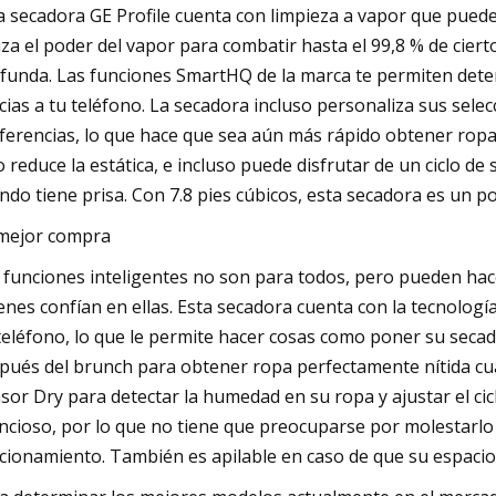
a secadora GE Profile cuenta con limpieza a vapor que puede 
liza el poder del vapor para combatir hasta el 99,8 % de cier
funda. Las funciones SmartHQ de la marca te permiten detene
cias a tu teléfono. La secadora incluso personaliza sus sel
ferencias, lo que hace que sea aún más rápido obtener ropa 
lo reduce la estática, e incluso puede disfrutar de un ciclo 
ndo tiene prisa. Con 7.8 pies cúbicos, esta secadora es un p
mejor compra
 funciones inteligentes no son para todos, pero pueden hace
enes confían en ellas. Esta secadora cuenta con la tecnolog
teléfono, lo que le permite hacer cosas como poner su sec
pués del brunch para obtener ropa perfectamente nítida c
sor Dry para detectar la humedad en su ropa y ajustar el c
encioso, por lo que no tiene que preocuparse por molestarlo
cionamiento. También es apilable en caso de que su espacio 