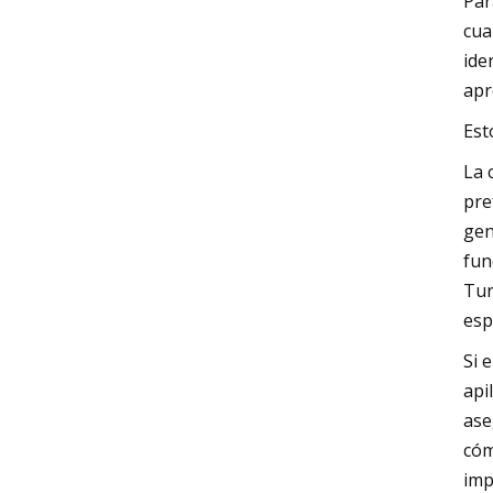
Par
cua
ide
apr
Est
La 
pre
gen
fun
Tur
esp
Si 
api
ase
cóm
imp