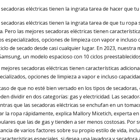
 secadoras eléctricas tienen la ingrata tarea de hacer que tu
 secadoras eléctricas tienen la ingrata tarea de que tu ropa
23
Mar 06, 2023
ta. Pero las mejores secadoras eléctricas tienen característic
de equipo
Secador de vacío ro
los especializados, opciones de limpieza con vapor e incluso 
con unidades tritu
ciclo de secado desde casi cualquier lugar. En 2023, nuestra 
Samsung, un modelo espacioso con 10 ciclos preestablecidos
 mejores secadoras eléctricas tienen características adicional
ecializados, opciones de limpieza a vapor e incluso capacidad
caso de que no esté bien versado en los tipos de secadoras
den dividir en dos categorías: gas y electricidad. Las secad
ntras que las secadoras eléctricas se enchufan en un tomac
ar la ropa rápidamente, explica Mallory Micetich, experta en
ulares que las de gas y tienden a ser menos costosas. Por 
tancia de varios factores sobre su propio estilo de vida, incl
 características especiales, si desea una lavadora y secador