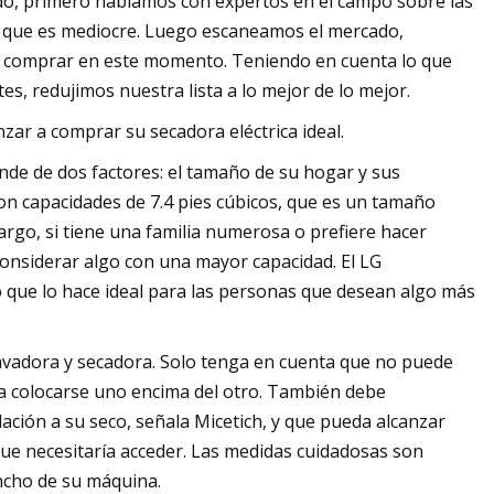
do, primero hablamos con expertos en el campo sobre las
na que es mediocre. Luego escaneamos el mercado,
de comprar en este momento. Teniendo en cuenta lo que
es, redujimos nuestra lista a lo mejor de lo mejor.
zar a comprar su secadora eléctrica ideal.
nde de dos factores: el tamaño de su hogar y sus
n capacidades de 7.4 pies cúbicos, que es un tamaño
rgo, si tiene una familia numerosa o prefiere hacer
considerar algo con una mayor capacidad. El LG
o que lo hace ideal para las personas que desean algo más
u lavadora y secadora. Solo tenga en cuenta que no puede
a colocarse uno encima del otro. También debe
ación a su seco, señala Micetich, y que pueda alcanzar
ue necesitaría acceder. Las medidas cuidadosas son
ancho de su máquina.