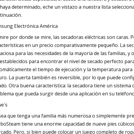
 haya determinado, eche un vistazo a nuestra lista seleccion
tinuación.
sung Electrónica América
mire por donde se mire, las secadoras eléctricas son caras.
acterísticas en un precio comparativamente pequeño. La seca
aciosa para las necesidades de la mayoría de las familias, y o
establecidos para encontrar el nivel de secado perfecto par
omáticamente el tiempo de ejecución y la temperatura para
uro. La puerta también es reversible, por lo que puede confi
ado. Otra buena característica: la secadora tiene un sistema 
blema que pueda surgir desde una aplicación en su teléfono
e´s
sea que tenga una familia más numerosa o simplemente pref
boSteam tiene una enorme capacidad de nueve pies cúbicos
cado. Pero, si bien puede colocar un juego completo de rop