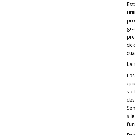
Est
uti
pro
gra
pre
cic
cua
La 
Las
qui
su 
des
Sen
sil
fun