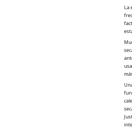
La 
fre
fac
est
Muc
sec
ant
usa
más
Una
fun
cal
sec
Jus
int