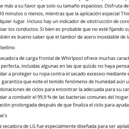
ne más a su favor que solo su tamaño espacioso. Disfruta d
10 minutos o menos, mientras que la aplicación especial Thi
lquier lugar. Incluso hay un indicador de obstrucción de c
piar los conductos. Si bien es probable que no esté fijando s
bién es bueno saber que el tambor de acero inoxidable de l
bellino
secadora de carga frontal de Whirlpool ofrece muchas caract
 perfecta, incluidas algunas en las que quizás no haya pens
dar a proteger su ropa contra el secado excesivo mediante 
 garantiza que evite el temido fenómeno de humedad aún una 
binaciones de ciclos para encontrar la adecuada para su carg
dar a combatir el 99,9 % de las bacterias comunes del hogar
ación prolongada después de que finaliza el ciclo para ayuda
e´s
a secadora de LG fue especialmente diseñada para ser apilab