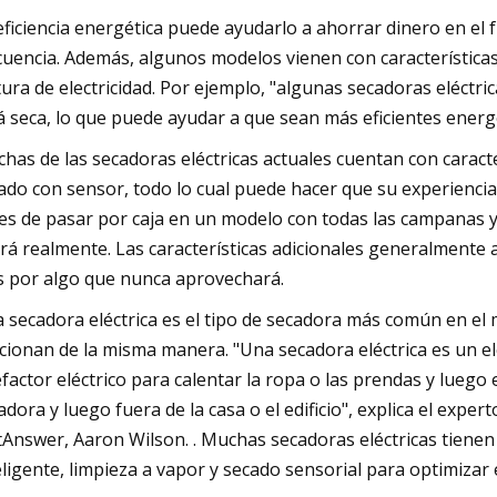
eficiencia energética puede ayudarlo a ahorrar dinero en el 
cuencia. Además, algunos modelos vienen con características
tura de electricidad. Por ejemplo, "algunas secadoras eléct
á seca, lo que puede ayudar a que sean más eficientes energé
has de las secadoras eléctricas actuales cuentan con caracte
ado con sensor, todo lo cual puede hacer que su experiencia 
es de pasar por caja en un modelo con todas las campanas y 
rá realmente. Las características adicionales generalmente 
 por algo que nunca aprovechará.
 secadora eléctrica es el tipo de secadora más común en el 
cionan de la misma manera. "Una secadora eléctrica es un el
efactor eléctrico para calentar la ropa o las prendas y luego
adora y luego fuera de la casa o el edificio", explica el exp
tAnswer, Aaron Wilson. . Muchas secadoras eléctricas tiene
eligente, limpieza a vapor y secado sensorial para optimizar