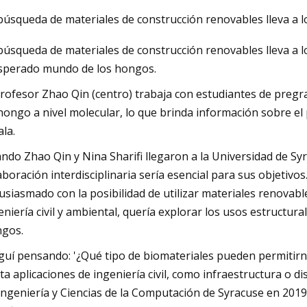
búsqueda de materiales de construcción renovables lleva a lo
búsqueda de materiales de construcción renovables lleva a los
23
sperado mundo de los hongos.
de vacío rotativo de doble cono
dades trituradoras de grumos
profesor Zhao Qin (centro) trabaja con estudiantes de pregr
hongo a nivel molecular, lo que brinda información sobre el 
ala.
ndo Zhao Qin y Nina Sharifi llegaron a la Universidad de S
aboración interdisciplinaria sería esencial para sus objetivos
usiasmado con la posibilidad de utilizar materiales renovable
eniería civil y ambiental, quería explorar los usos estructur
gos.
guí pensando: '¿Qué tipo de biomateriales pueden permitirn
ta aplicaciones de ingeniería civil, como infraestructura o dis
Ingeniería y Ciencias de la Computación de Syracuse en 20