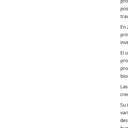
pro
pos
tra
En 
pri
inv
El 
pro
pro
bio
Las
cre
Su 
var
des