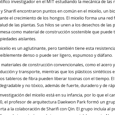
ntífico investigador en el MIT estudiando la mecánica de las
 y Sharifi encontraron puntos en común en el micelio, un bio
ante el crecimiento de los hongos. El micelio forma una red f
salud de las plantas. Sus hilos se unen a los desechos de l
mesa como material de construcción sostenible que puede to
piedades aislantes.
micelio es un aglutinante, pero también tiene esta resistenci
reíblemente denso o puede ser ligero, espumoso y diáfano.
 materiales de construcción convencionales, como el acero 
ducción y transporte, mientras que los plásticos sintéticos 
los tableros de fibra pueden liberar toxinas con el tiempo. El 
degradable y no tóxico, además de fuerte, duradero y de ráp
investigación del micelio está en su infancia, por lo que el 
0, el profesor de arquitectura Daekwon Park formó un grupo 
rta a la colaboración de Sharifi con Qin. El grupo incluía al 