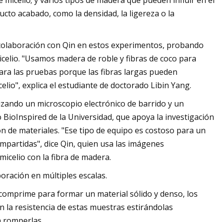
 micelio; y varios tipos de madera que pueden influir en el
ucto acabado, como la densidad, la ligereza o la
colaboración con Qin en estos experimentos, probando
micelio. "Usamos madera de roble y fibras de coco para
ara las pruebas porque las fibras largas pueden
lio", explica el estudiante de doctorado Libin Yang.
izando un microscopio electrónico de barrido y un
o BioInspired de la Universidad, que apoya la investigación
ón de materiales. "Ese tipo de equipo es costoso para un
ompartidas", dice Qin, quien usa las imágenes
icelio con la fibra de madera.
ración en múltiples escalas.
s comprime para formar un material sólido y denso, los
 la resistencia de estas muestras estirándolas
a romperlas.