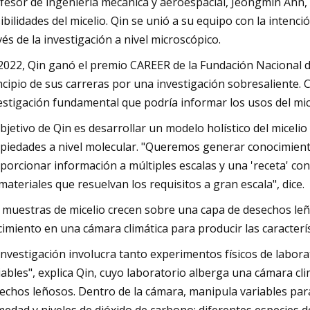
fesor de ingeniería mecánica y aeroespacial, Jeongmin Ahn,
ibilidades del micelio. Qin se unió a su equipo con la inte
vés de la investigación a nivel microscópico.
2022, Qin ganó el premio CAREER de la Fundación Nacional de
ncipio de sus carreras por una investigación sobresaliente.
estigación fundamental que podría informar los usos del mice
objetivo de Qin es desarrollar un modelo holístico del micel
piedades a nivel molecular. "Queremos generar conocimient
porcionar información a múltiples escalas y una 'receta' co
materiales que resuelvan los requisitos a gran escala", dice.
 muestras de micelio crecen sobre una capa de desechos leñ
cimiento en una cámara climática para producir las caracterí
investigación involucra tanto experimentos físicos de lab
iables", explica Qin, cuyo laboratorio alberga una cámara cl
echos leñosos. Dentro de la cámara, manipula variables para