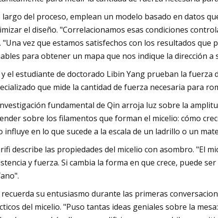
o largo del proceso, emplean un modelo basado en datos que
imizar el diseño. "Correlacionamos esas condiciones controlada
. "Una vez que estamos satisfechos con los resultados que p
iables para obtener un mapa que nos indique la dirección a 
 y el estudiante de doctorado Libin Yang prueban la fuerza 
ecializado que mide la cantidad de fuerza necesaria para ro
investigación fundamental de Qin arroja luz sobre la amplitu
ender sobre los filamentos que forman el micelio: cómo crecen
o influye en lo que sucede a la escala de un ladrillo o un mate
rifi describe las propiedades del micelio con asombro. "El mi
istencia y fuerza. Si cambia la forma en que crece, puede s
fano".
a recuerda su entusiasmo durante las primeras conversacion
cticos del micelio. "Puso tantas ideas geniales sobre la mes