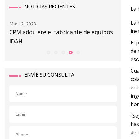
NOTICIAS RECIENTES
La 
La 
Mar 14, 2023
Mar 06, 20
ine
os
Riesgo de equipo
Secador 
con uni
El 
de 
esc
Cua
ENVÍE SU CONSULTA
col
ent
ing
hon
"Se
has
de 