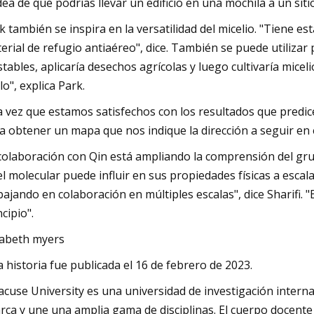
idea de que podrías llevar un edificio en una mochila a un sitio
k también se inspira en la versatilidad del micelio. "Tiene e
erial de refugio antiaéreo", dice. También se puede utilizar 
stables, aplicaría desechos agrícolas y luego cultivaría miceli
lo", explica Park.
 vez que estamos satisfechos con los resultados que predice
a obtener un mapa que nos indique la dirección a seguir en 
colaboración con Qin está ampliando la comprensión del grup
el molecular puede influir en sus propiedades físicas a esc
bajando en colaboración en múltiples escalas", dice Sharifi.
ncipio".
zabeth myers
a historia fue publicada el 16 de febrero de 2023.
acuse University es una universidad de investigación interna
rca y une una amplia gama de disciplinas. El cuerpo docente