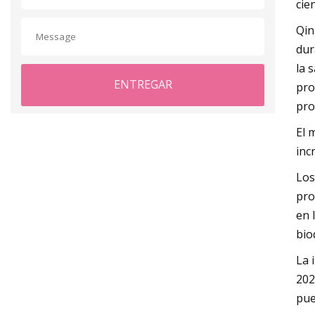
cie
Qin
dur
la 
ENTREGAR
pro
pro
El 
inc
Los
pro
en 
bio
La 
202
pue