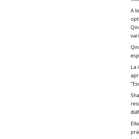
A l
opt
Qin
var
Qin
esp
La 
apr
"Es
Sha
res
diá
Ell
prá