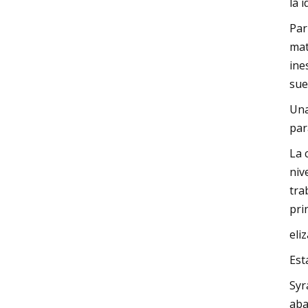
la 
Par
mat
ine
sue
Una
par
La 
niv
tra
pri
eli
Est
Syr
aba