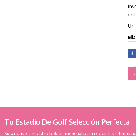
inv
enf
Un 
eli
Tu Estadio De Golf Selección Perfecta
Suscríbase a nuestro boletín mensual para recibir las últimas not