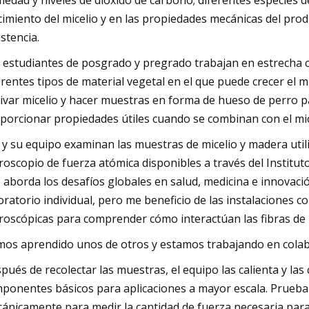
edad y niveles de dióxido de carbono; diferentes especies de
cimiento del micelio y en las propiedades mecánicas del prod
istencia.
 estudiantes de posgrado y pregrado trabajan en estrecha 
erentes tipos de material vegetal en el que puede crecer el 
tivar micelio y hacer muestras en forma de hueso de perro p
porcionar propiedades útiles cuando se combinan con el mice
 y su equipo examinan las muestras de micelio y madera util
roscopio de fuerza atómica disponibles a través del Institut
 aborda los desafíos globales en salud, medicina e innovaci
oratorio individual, pero me beneficio de las instalaciones c
roscópicas para comprender cómo interactúan las fibras de m
os aprendido unos de otros y estamos trabajando en colabo
pués de recolectar las muestras, el equipo las calienta y la
ponentes básicos para aplicaciones a mayor escala. Prueban
ánicamente para medir la cantidad de fuerza necesaria par