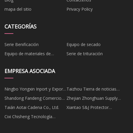
mapa del sitio
Privacy Policy
CATEGORÍAS
Serie Benificación
Equipo de secado
Equipo de materiales de
Serie de trituración
construcción
EMPRESA ASOCIADA
Ningbo Yongxin Inport y Export
Taizhou Tierra de noticias
Co., Ltd
Maquinaria Equipo Co., Ltd
Shandong Fandeng Comercio
Zhejian Zhonghuan Supply
Co., Ltd.
Chain Co., Ltd
Taián Aotai Cadena Co., Ltd.
Xiantao S&J Protector
Productos Co., Limitado
Cixi Chisheng Tecnología
optoelectrónica Co., Ltd.