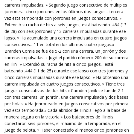
carreras impulsadas. » Segundo juego consecutivo de múltiples
jonrones... cinco jonrones en los últimos dos juegos... tercera
vez esta temporada con jonrones en juegos consecutivos. »
Extendió su racha de hits a seis juegos, está bateando .464 (13
de 28) con seis jonrones y 13 carreras impulsadas durante ese
lapso. » Ha acumulado una carrera impulsada en cuatro juegos
consecutivos... 11 en total en los últimos cuatro juegos.»
Branden Comia se fue de 5-2 con una carrera, un jonrón y dos
carreras impulsadas. » Jugó el partido número 200 de su carrera
en Illini. » Extendió su racha de hits a cinco juegos... está
bateando .444 (11 de 25) durante ese lapso con tres jonrones y
cinco carreras impulsadas durante ese lapso. » Ha obtenido una
carrera impulsada en cuatro juegos consecutivos. » Tiene tres
juegos consecutivos de dos hits.» Camden Janik se fue de 2-1
con tres carreras, un jonrón, una carrera impulsada y dos bases
por bolas. » Ha jonroneado en juegos consecutivos por primera
vez esta temporada.» Cada abridor de Illinois llegó a la base de
manera segura en la victoria.» Los bateadores de Illinois
conectaron seis jonrones, el máximo de la temporada, en el
juego de pelota. » Haber conectado al menos cinco jonrones en