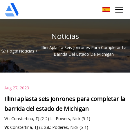
Árbol de naranja de Shanghai Co., Ltd.
Noticias
Illini Aplasta Seis Jonrones Para Completar La
/
/
Hogar
Noticias
Barrida Del Estado De Michigan
Aug 27, 2023
Illini aplasta seis jonrones para completar la
barrida del estado de Michigan
W : Constertina, TJ (2-2) L : Powers, Nick (5-1)
W
: Constertina, TJ (2-2)
L
: Poderes, Nick (5-1)