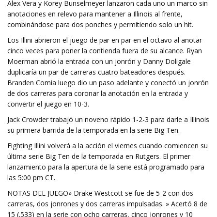
Alex Vera y Korey Bunselmeyer lanzaron cada uno un marco sin
anotaciones en relevo para mantener a Illinois al frente,
combinándose para dos ponches y permitiendo solo un hit.
Los Illini abrieron el juego de par en par en el octavo al anotar
cinco veces para poner la contienda fuera de su alcance. Ryan
Moerman abrió la entrada con un jonrón y Danny Doligale
duplicaría un par de carreras cuatro bateadores después.
Branden Comia luego dio un paso adelante y conectó un jonrón
de dos carreras para coronar la anotación en la entrada y
convertir el juego en 10-3.
Jack Crowder trabajó un noveno rápido 1-2-3 para darle a Illinois
su primera barrida de la temporada en la serie Big Ten.
Fighting Illini volverá a la acción el viernes cuando comiencen su
última serie Big Ten de la temporada en Rutgers. El primer
lanzamiento para la apertura de la serie está programado para
las 5:00 pm CT.
NOTAS DEL JUEGO» Drake Westcott se fue de 5-2 con dos
carreras, dos jonrones y dos carreras impulsadas. » Acertó 8 de
15 (.533) en la serie con ocho carreras, cinco jonrones y 10