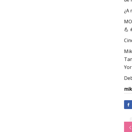
¿A 
MOV
💪 
Cin
Mik
Tam
Yor
Deb
mik