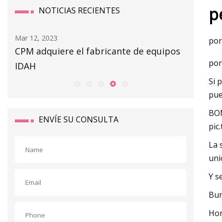
p
NOTICIAS RECIENTES
Mar 12, 2023
Mar 14, 20
por
CPM adquiere el fabricante de equipos
Riesgo 
por
IDAH
Si 
pue
BOM
ENVÍE SU CONSULTA
pic
La 
uni
Y s
Bur
Hon