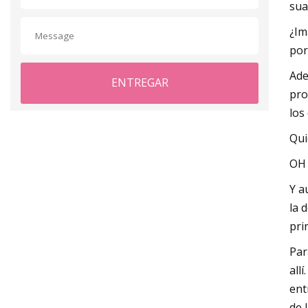
sua
¿Im
por
Ade
ENTREGAR
pro
los
Qui
OH 
Y a
la 
pri
Par
all
ent
de 