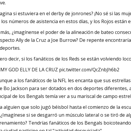
ve.
agina si estuviera en el derby de jonrones? ¡No sé si las m
 los números de asistencia en estos días, y los Rojos están en
más, ¿imagínense el poder de la alineación de bateo consecu
specto Ally de la Cruz a Joe Burrow? De repente encontrarías
 deportes.
ero decir, si los fanáticos de los Reds se están volviendo lo
MY GOD ELLY DE LA CRUZ pic.twitter.com/QcZnbJh6b2
unque a los fanáticos de la NFL les encanta que sus estrella
de Bo Jackson para ser dotados en dos deportes diferentes, 
ncipal de los Bengals temía ver a su mariscal de campo estrella
a alguien que solo jugó béisbol hasta el comienzo de la 
í. ¿Imagínese si se desgarró un músculo lateral o se tiró de
renamiento? Tendrías fanáticos de los Bengals boicoteando a
la ciudad participe en tal "actividad desquiciada".