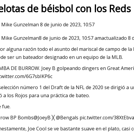
elotas de béisbol con los Reds
23
Mar 06, 2023
 Mike Gunzelman 8 de junio de 2023, 10:57
de equipo
Secador de vacío ro
 Mike Gunzelman8 de junio de 2023, 10:57 amactualizado 8 d
con unidades tritu
por alguna razón todo el asunto del mariscal de campo de l
de ser un bateador designado en un equipo de la MLB.
BA DE BURROW. Joey B golpeando dingers en Great Ameri
.twitter.com/6G7sbIKP6c
selección número 1 del Draft de la NFL de 2020 se dirigió a u
ó a los Rojos para una práctica de bateo.
e fue.
row BP Bombs@JoeyB ╳ @Bengals pic.twitter.com/38XtEb
estamente, Joe Cool se ve bastante suave en el plato, casi c