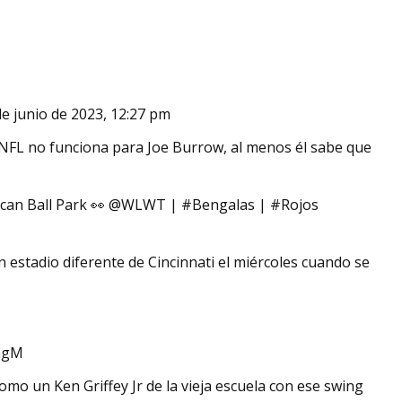
tativo de doble cono
e junio de 2023, 12:27 pm
radoras de grumos
a NFL no funciona para Joe Burrow, al menos él sabe que
can Ball Park 👀 @WLWT | #Bengalas | #Rojos
n estadio diferente de Cincinnati el miércoles cuando se
vagM
omo un Ken Griffey Jr de la vieja escuela con ese swing