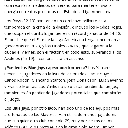
otra reunión a mediados del verano para mantener viva la
energía entre dos potencias del Este de la Liga Americana.
Los Rays (32-13) han tenido un comienzo brillante esta
temporada en la cima de la división, e incluso los Medias Rojas,
que ocupan el quinto lugar, tienen un récord ganador de 24-20.
Es posible que el Este de la Liga Americana tenga cinco marcas
ganadoras en 2023, y los Orioles (28-16), que llegaron a la
ciudad el viernes, son el factor X en todo esto, superando a los
Azulejos (25-19). ) con una lista en ascenso.
¿Pueden los Blue Jays capear una tormenta?
Los Yankees
tienen 13 jugadores en la lista de lesionados. Eso incluye a
Carlos Rodón, Giancarlo Stanton, Josh Donaldson, Luis Severino
y Frankie Montas. Los Yanks no solo están perdiendo juegos,
también están perdiendo jugadores potenciales que cambiarán
el juego.
Los Blue Jays, por otro lado, han sido uno de los equipos más
afortunados de las Mayores. Han utilizado menos jugadores
que cualquier otro club con solo 29, muy por detrás de los
Atléticos (42) y los Mets (40) en la cima. Solo Adam Cimber,