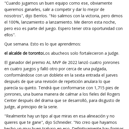
"Cuando jugamos un buen equipo como ese, obviamente
queremos ganarles, salir a competir y dar lo mejor de
nosotros", dijo Berríos. "No salimos con la victoria, pero dimos
el 100%, lanzamiento a lanzamiento. Me dieron esta noche,
pero eso es parte del juego. Espero tener otra oportunidad con
ellos".
Que semana. Esto es lo que aprendimos:
el alcalde de toronto
Los abucheos solo fortalecieron a Judge.
El ganador del premio AL MVP de 2022 lanzó cuatro jonrones
en cuatro juegos y falló otro por cerca de una pulgada,
conformándose con un doblete en la sexta entrada el jueves
después de que una revisión de repetición anulara lo que
parecía su quinto. Tendrá que conformarse con 1,715 pies de
jonrones, una buena manera de calmar a los fieles del Rogers
Center después del drama que se desarrolló, para disgusto de
Judge, al principio de la serie.
"Realmente hay un tipo al que miras en esa alineación y no
quieres que te gane", dijo Schneider. "No creo que hayamos
hecho un muy buen trabajo en eso. Definitivamente hay formas