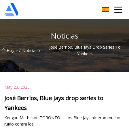
Árbol de naranja de Shanghai Co., Ltd.
Noticias
José Berríos, Blue Jays Drop Series To
/
/
Hogar
Noticias
Yankees
May 23, 2023
José Berríos, Blue Jays drop series to
Yankees
Keegan Matheson TORONTO -- Los Blue Jays hicieron mucho
ruido contra los