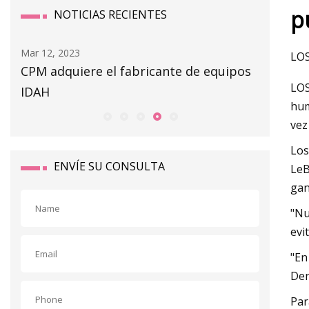
p
NOTICIAS RECIENTES
Mar 12, 2023
Mar 14, 20
LOS
CPM adquiere el fabricante de equipos
Riesgo 
LOS
IDAH
hum
vez
Los
ENVÍE SU CONSULTA
LeB
gan
"Nu
evi
"En
Den
Par