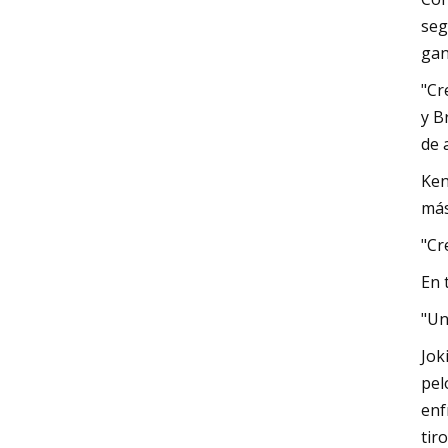
seg
gan
"Cr
y B
de 
Ken
más
"Cr
En 
"Un
Jok
pel
enf
tir