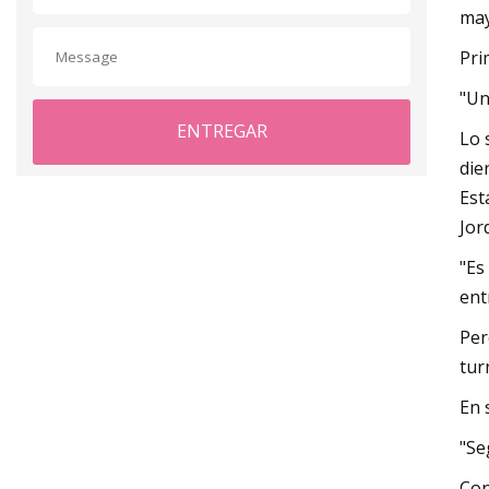
may
Pri
"Un
ENTREGAR
Lo 
die
Est
Jor
"Es
ent
Per
tur
En 
"Se
Con