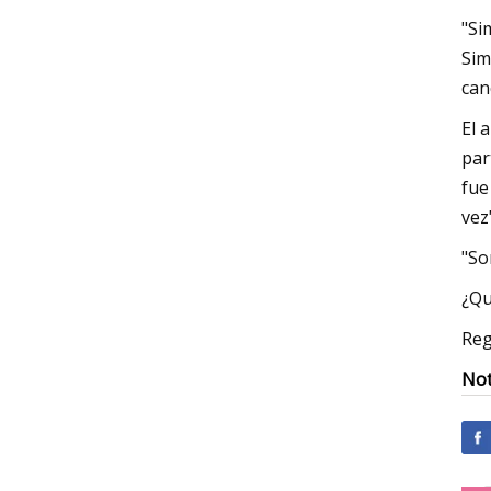
"Si
Sim
can
El 
par
fue
vez
"So
¿Qu
Reg
Not