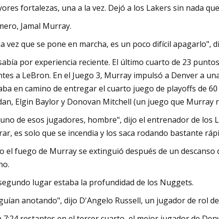
ores fortalezas, una a la vez. Dejó a los Lakers sin nada que
mero, Jamal Murray.
a vez que se pone en marcha, es un poco difícil apagarlo", d
sabía por experiencia reciente. El último cuarto de 23 puntos
ntes a LeBron. En el Juego 3, Murray impulsó a Denver a un
aba en camino de entregar el cuarto juego de playoffs de 60
dan, Elgin Baylor y Donovan Mitchell (un juego que Murray r
 uno de esos jugadores, hombre", dijo el entrenador de los 
rar, es solo que se incendia y los saca rodando bastante rápi
o el fuego de Murray se extinguió después de un descanso
no.
segundo lugar estaba la profundidad de los Nuggets.
guían anotando", dijo D'Angelo Russell, un jugador de rol de
 7:24 restantes en el tercer cuarto, el mejor jugador de Denve