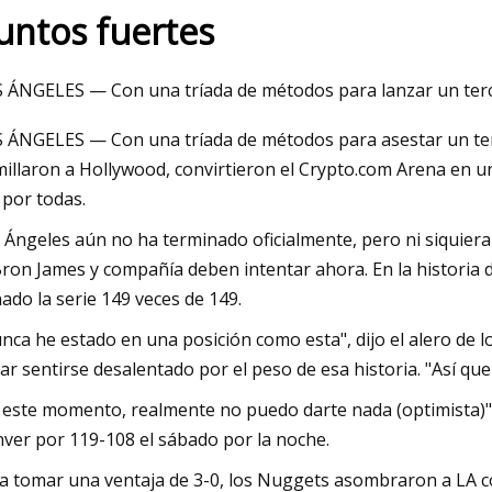
untos fuertes
23
Mar 06, 2023
 ÁNGELES — Con una tríada de métodos para lanzar un terce
de equipo
Secador de vacío ro
 ÁNGELES — Con una tríada de métodos para asestar un ter
con unidades tritu
illaron a Hollywood, convirtieron el Crypto.com Arena en un
 por todas.
 Ángeles aún no ha terminado oficialmente, pero ni siquiera
ron James y compañía deben intentar ahora. En la historia de
ado la serie 149 veces de 149.
nca he estado en una posición como esta", dijo el alero de 
tar sentirse desalentado por el peso de esa historia. "Así que 
 este momento, realmente no puedo darte nada (optimista)", 
ver por 119-108 el sábado por la noche.
a tomar una ventaja de 3-0, los Nuggets asombraron a LA c