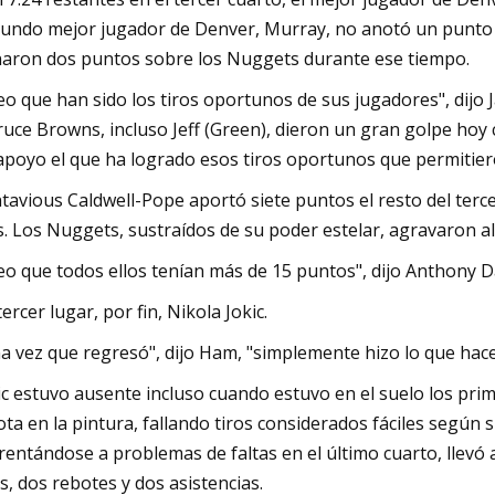
undo mejor jugador de Denver, Murray, no anotó un punto en
aron dos puntos sobre los Nuggets durante ese tiempo.
eo que han sido los tiros oportunos de sus jugadores", dijo 
ruce Browns, incluso Jeff (Green), dieron un gran golpe hoy
apoyo el que ha logrado esos tiros oportunos que permitiero
tavious Caldwell-Pope aportó siete puntos el resto del terc
. Los Nuggets, sustraídos de su poder estelar, agravaron a
eo que todos ellos tenían más de 15 puntos", dijo Anthony Davi
tercer lugar, por fin, Nikola Jokic.
a vez que regresó", dijo Ham, "simplemente hizo lo que hace
ic estuvo ausente incluso cuando estuvo en el suelo los prim
ota en la pintura, fallando tiros considerados fáciles según
rentándose a problemas de faltas en el último cuarto, llevó 
os, dos rebotes y dos asistencias.