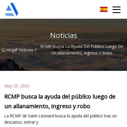
Árbol de naranja de Shanghai Co., Ltd.
Noticias
RCMP Busca La Ayuda Del Público Luego De
/
/
Hogar
Noticias
Un Allanamiento, Ingreso Y Robo
May 25, 2023
RCMP busca la ayuda del público luego de
un allanamiento, ingreso y robo
La RCMP de Saint-Léonard busca la ayuda del público tras un
descanso, entrar y