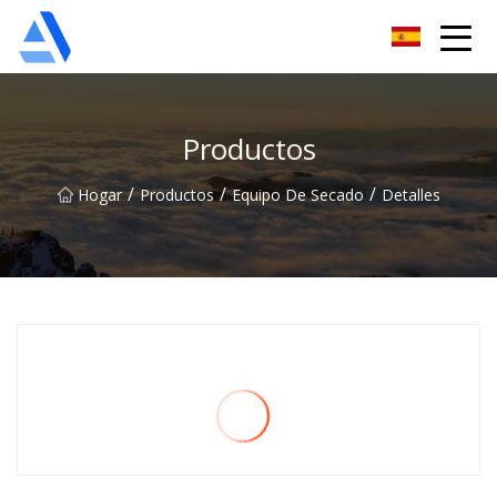
Árbol de naranja de Shanghai Co., Ltd.
Productos
/
/
/
Hogar
Productos
Equipo De Secado
Detalles