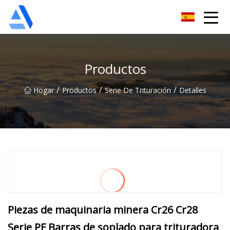
Árbol de naranja de Shanghai Co., Ltd.
Productos
/
/
/
Hogar
Productos
Serie De Trituración
Detalles
Piezas de maquinaria minera Cr26 Cr28
Serie PF Barras de soplado para trituradora