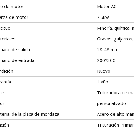
po de motor
Motor AC
erza de motor
7.5kw
icitud
Minería, química, 
teriales
Gravas, guijarros
maño de salida
18-48 mm
maño de entrada
200*300
ndición
Nuevo
rantía
1 año
ie
Trituradora de ma
lor
personalizado
terial de la placa de mordaza
Acero de alto ma
nción
Trituración Primar