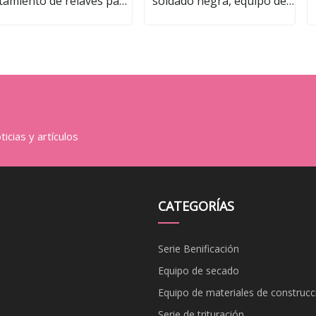
tamiento de relaves para
soldado negra, equipo de
talurgia, procesamiento
secado de gusanos
 minerales, benificación,
voladores para la venta
s
nergía eléctrica, carbón
icias y artículos
CATEGORÍAS
Serie Benificación
Equipo de secado
Equipo de materiales de construcc
Serie de trituración