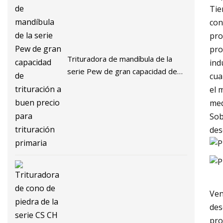
Tie
con
pro
pro
Trituradora de mandíbula de la
ind
serie Pew de gran capacidad de
cua
trituración a buen precio para
el 
trituración primaria
med
Sob
des
Ven
des
pro