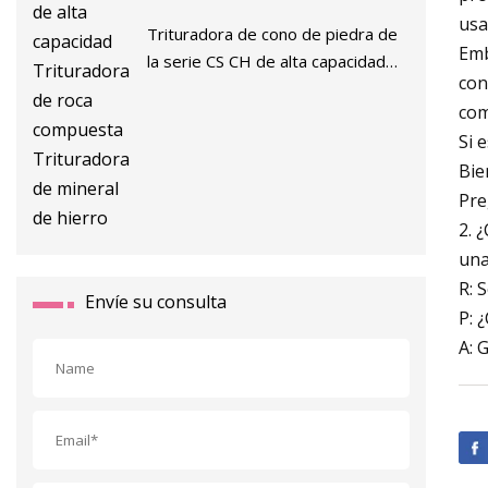
usa
Trituradora de cono de piedra de
Emb
la serie CS CH de alta capacidad
con
Trituradora de roca compuesta
com
Trituradora de mineral de hierro
Si 
Bie
Pre
2. 
una
R: 
Envíe su consulta
P: 
A: 