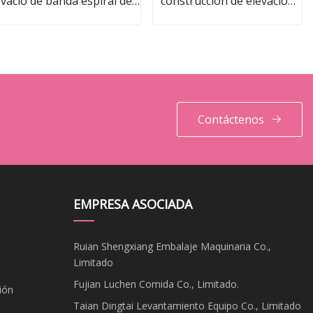
vacío de banda espiral de
construcción de elevación
tornillo cónico de cono
de materiales para la
imple de baja temperatura
construcción de edificios
para jugo de vegetales,
café, leche de coco,
pigmento, PAC, zinc,
levadura, sangre
Contáctenos
EMPRESA ASOCIADA
Ruian Shengxiang Embalaje Maquinaria Co.,
Limitado
Fujian Luchen Comida Co., Limitado.
ión
Taian Dingtai Levantamiento Equipo Co., Limitado