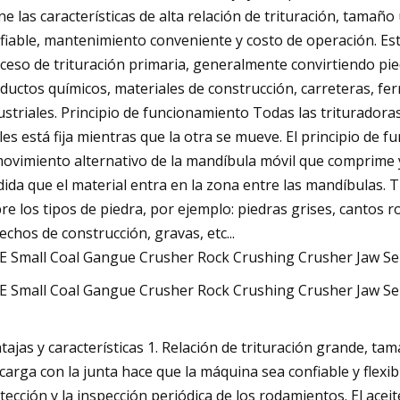
ne las características de alta relación de trituración, tamañ
fiable, mantenimiento conveniente y costo de operación. Est
ceso de trituración primaria, generalmente convirtiendo pie
ductos químicos, materiales de construcción, carreteras, fer
ustriales. Principio de funcionamiento Todas las triturador
les está fija mientras que la otra se mueve. El principio de
movimiento alternativo de la mandíbula móvil que comprime y tr
ida que el material entra en la zona entre las mandíbulas. T
re los tipos de piedra, por ejemplo: piedras grises, cantos 
echos de construcción, gravas, etc...
tajas y características 1. Relación de trituración grande, tam
carga con la junta hace que la máquina sea confiable y flexi
tección y la inspección periódica de los rodamientos. El aceit