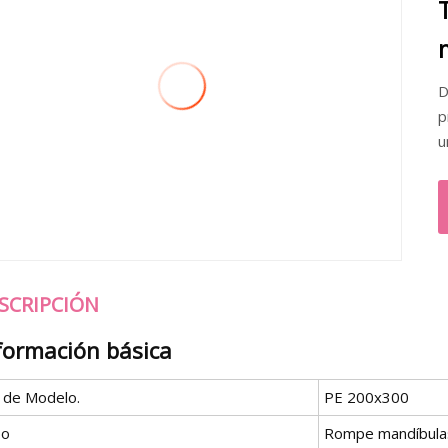
D
p
u
SCRIPCIÓN
formación básica
º de Modelo.
PE 200x300
po
Rompe mandíbula