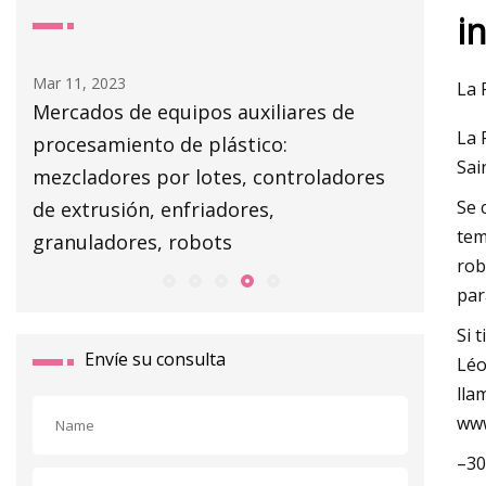
i
Mar 11, 2023
Mar 13, 20
La 
por
Mercados de equipos auxiliares de
NJM lan
La 
procesamiento de plástico:
Sai
mezcladores por lotes, controladores
Se 
de extrusión, enfriadores,
tem
granuladores, robots
rob
par
Si 
Envíe su consulta
Léo
lla
www
–30