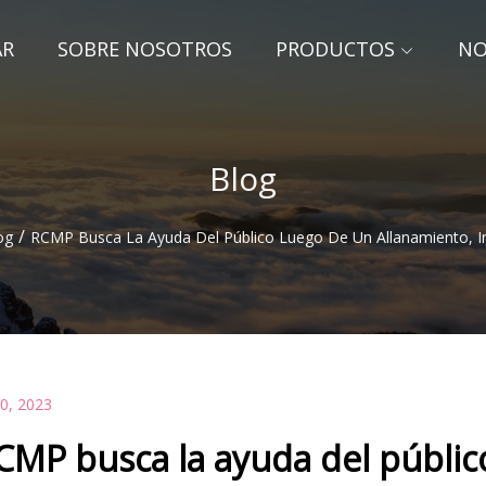
AR
SOBRE NOSOTROS
PRODUCTOS
NO
Blog
/
og
RCMP Busca La Ayuda Del Público Luego De Un Allanamiento, I
10, 2023
CMP busca la ayuda del públic