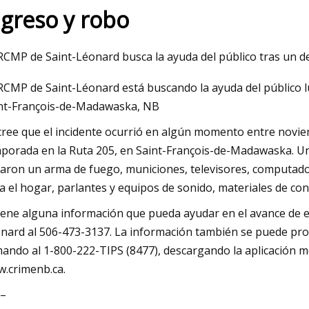
ngreso y robo
23
Mar 05, 2023
RCMP de Saint-Léonard busca la ayuda del público tras un d
za Dara coolvacuum freeze
4 formas de reducir
RCMP de Saint-Léonard está buscando la ayuda del público l
secado de granos
nt-François-de-Madawaska, NB
cree que el incidente ocurrió en algún momento entre novie
porada en la Ruta 205, en Saint-François-de-Madawaska. Una
aron un arma de fuego, municiones, televisores, computador
a el hogar, parlantes y equipos de sonido, materiales de co
tiene alguna información que pueda ayudar en el avance de 
nard al 506-473-3137. La información también se puede pr
mando al 1-800-222-TIPS (8477), descargando la aplicación 
.crimenb.ca.
–