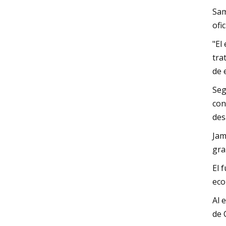
Sam
ofi
"El
tra
de 
Seg
con
des
Jam
gra
El 
eco
Al 
de 