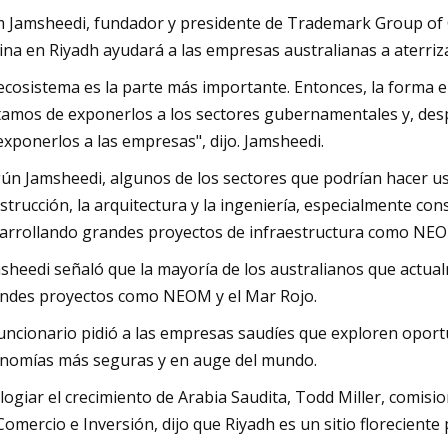
 Jamsheedi, fundador y presidente de Trademark Group of 
cina en Riyadh ayudará a las empresas australianas a aterriz
 ecosistema es la parte más importante. Entonces, la forma 
tamos de exponerlos a los sectores gubernamentales y, des
exponerlos a las empresas", dijo. Jamsheedi.
ún Jamsheedi, algunos de los sectores que podrían hacer uso
strucción, la arquitectura y la ingeniería, especialmente co
arrollando grandes proyectos de infraestructura como NE
sheedi señaló que la mayoría de los australianos que actua
ndes proyectos como NEOM y el Mar Rojo.
funcionario pidió a las empresas saudíes que exploren oportu
nomías más seguras y en auge del mundo.
elogiar el crecimiento de Arabia Saudita, Todd Miller, comis
Comercio e Inversión, dijo que Riyadh es un sitio floreciente