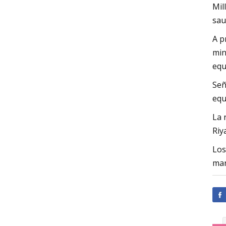
Mil
sau
A p
min
equ
Señ
equ
La 
Riy
Los
mar