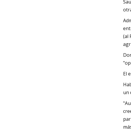
Sau
otr
Adm
ent
(al
agr
Don
"op
El 
Hab
un 
"Au
cre
par
más