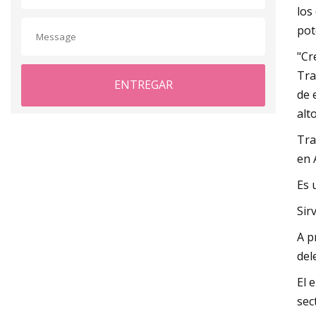
los
pot
"Cr
Tra
ENTREGAR
de 
alt
Tra
en 
Es 
Sir
A p
del
El 
sec