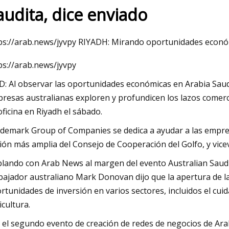
audita, dice enviado
23
Mar 06, 2023
ps://arab.news/jyvpy RIYADH: Mirando oportunidades econó
de equipo
Secador de vacío ro
ps://arab.news/jyvpy
con unidades tritu
D: Al observar las oportunidades económicas en Arabia Saud
resas australianas exploren y profundicen los lazos comer
oficina en Riyadh el sábado.
demark Group of Companies se dedica a ayudar a las empresa
ión más amplia del Consejo de Cooperación del Golfo, y vice
lando con Arab News al margen del evento Australian Saudi 
ajador australiano Mark Donovan dijo que la apertura de la
rtunidades de inversión en varios sectores, incluidos el cuid
icultura.
 el segundo evento de creación de redes de negocios de Ara