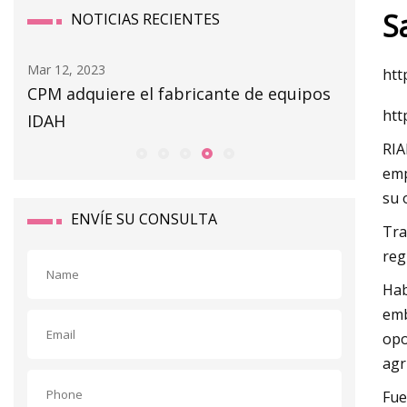
S
NOTICIAS RECIENTES
Mar 12, 2023
Mar 14, 20
htt
CPM adquiere el fabricante de equipos
Riesgo 
htt
IDAH
RIA
emp
su 
ENVÍE SU CONSULTA
Tra
reg
Hab
emb
opo
agr
Fue