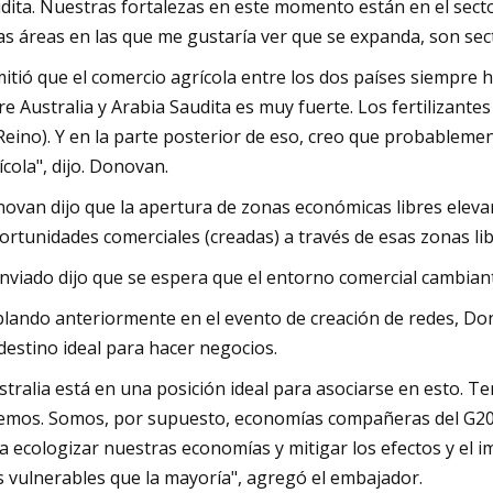
dita. Nuestras fortalezas en este momento están en el sector 
as áreas en las que me gustaría ver que se expanda, son secto
itió que el comercio agrícola entre los dos países siempre h
re Australia y Arabia Saudita es muy fuerte. Los fertilizante
 Reino). Y en la parte posterior de eso, creo que probablem
ícola", dijo. Donovan.
ovan dijo que la apertura de zonas económicas libres elevar
ortunidades comerciales (creadas) a través de esas zonas l
enviado dijo que se espera que el entorno comercial cambiant
lando anteriormente en el evento de creación de redes, Dono
destino ideal para hacer negocios.
stralia está en una posición ideal para asociarse en esto. T
emos. Somos, por supuesto, economías compañeras del G20
a ecologizar nuestras economías y mitigar los efectos y el 
 vulnerables que la mayoría", agregó el embajador.