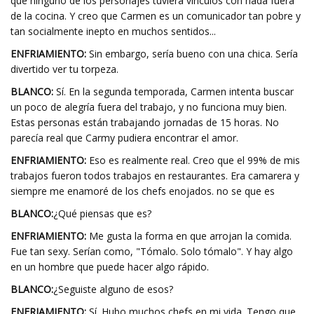
que ninguno de los personajes tuviera vínculos con nada fuera
de la cocina. Y creo que Carmen es un comunicador tan pobre y
tan socialmente inepto en muchos sentidos...
ENFRIAMIENTO:
Sin embargo, sería bueno con una chica. Sería
divertido ver tu torpeza.
BLANCO:
Sí. En la segunda temporada, Carmen intenta buscar
un poco de alegría fuera del trabajo, y no funciona muy bien.
Estas personas están trabajando jornadas de 15 horas. No
parecía real que Carmy pudiera encontrar el amor.
ENFRIAMIENTO:
Eso es realmente real. Creo que el 99% de mis
trabajos fueron todos trabajos en restaurantes. Era camarera y
siempre me enamoré de los chefs enojados. no se que es
BLANCO:
¿Qué piensas que es?
ENFRIAMIENTO:
Me gusta la forma en que arrojan la comida.
Fue tan sexy. Serían como, "Tómalo. Solo tómalo". Y hay algo
en un hombre que puede hacer algo rápido.
BLANCO:
¿Seguiste alguno de esos?
ENFRIAMIENTO:
Sí. Hubo muchos chefs en mi vida. Tengo que