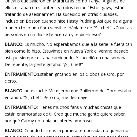
Orleans que salieron en Mardi Gras como Tanya. Algunos de
ellos estaban en scooters, y todos tenían "Estos gays, están
tratando de asesinarme". Ha sucedido en otras ciudades,
incluso en Boston cuando hice Hasty Pudding. Así que de alguna
manera tocó una fibra sensible. Háblame de "Sí, chef". ¿Cuántas
personas en un día se te acercan y te dicen eso?
BLANCO:
Es mucho. No esperábamos que a la serie le fuera tan
bien como lo hizo. Estuvimos en Nueva York el verano pasado,
así que siempre estaba caminando. Y sucedió en una semana.
De repente, la gente gritaba: "¡Sí, Chef!"
ENFRIAMIENTO:
Estaban gritando en los Globos de Oro, por
cierto.
BLANCO:
no escuché Me dijeron que Guillermo del Toro estaba
gritando: "Sí, chef". Pero no, me desmayé.
ENFRIAMIENTO:
Tienes muchos fans y muchas chicas que
están enamoradas de ti. Creo que mucha gente quiere saber
por qué Carmy no tenía un interés amoroso.
BLANCO:
Cuando hicimos la primera temporada, no queríamos