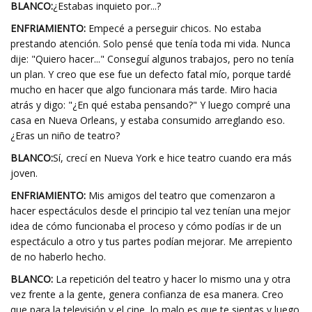
BLANCO:
¿Estabas inquieto por...?
ENFRIAMIENTO:
Empecé a perseguir chicos. No estaba
prestando atención. Solo pensé que tenía toda mi vida. Nunca
dije: "Quiero hacer..." Conseguí algunos trabajos, pero no tenía
un plan. Y creo que ese fue un defecto fatal mío, porque tardé
mucho en hacer que algo funcionara más tarde. Miro hacia
atrás y digo: "¿En qué estaba pensando?" Y luego compré una
casa en Nueva Orleans, y estaba consumido arreglando eso.
¿Eras un niño de teatro?
BLANCO:
Sí, crecí en Nueva York e hice teatro cuando era más
joven.
ENFRIAMIENTO:
Mis amigos del teatro que comenzaron a
hacer espectáculos desde el principio tal vez tenían una mejor
idea de cómo funcionaba el proceso y cómo podías ir de un
espectáculo a otro y tus partes podían mejorar. Me arrepiento
de no haberlo hecho.
BLANCO:
La repetición del teatro y hacer lo mismo una y otra
vez frente a la gente, genera confianza de esa manera. Creo
que para la televisión y el cine, lo malo es que te sientas y luego