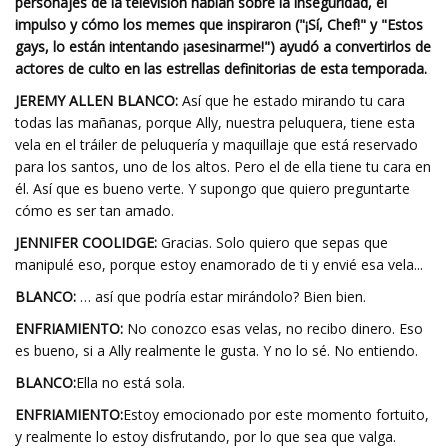
personajes de la televisión hablan sobre la inseguridad, el
impulso y cómo los memes que inspiraron ("¡Sí, Chef!" y "Estos
gays, lo están intentando ¡asesinarme!") ayudó a convertirlos de
actores de culto en las estrellas definitorias de esta temporada.
JEREMY ALLEN BLANCO:
Así que he estado mirando tu cara
todas las mañanas, porque Ally, nuestra peluquera, tiene esta
vela en el tráiler de peluquería y maquillaje que está reservado
para los santos, uno de los altos. Pero el de ella tiene tu cara en
él. Así que es bueno verte. Y supongo que quiero preguntarte
cómo es ser tan amado.
JENNIFER COOLIDGE:
Gracias. Solo quiero que sepas que
manipulé eso, porque estoy enamorado de ti y envié esa vela...
BLANCO:
… así que podría estar mirándolo? Bien bien.
ENFRIAMIENTO:
No conozco esas velas, no recibo dinero. Eso
es bueno, si a Ally realmente le gusta. Y no lo sé. No entiendo.
BLANCO:
Ella no está sola.
ENFRIAMIENTO:
Estoy emocionado por este momento fortuito,
y realmente lo estoy disfrutando, por lo que sea que valga.