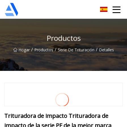
Árbol de naranja de Shanghai Co., Ltd.
Productos
/
/
/
Hogar
Productos
Serie De Trituración
Detalles
Trituradora de impacto Trituradora de
impacto de la serie PF de la mejor marca