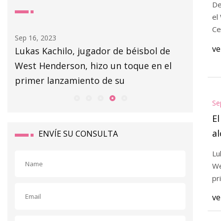
De
el
Ce
Sep 16, 2023
Sep 14, 20
ve
Lukas Kachilo, jugador de béisbol de
MINNEAP
West Henderson, hizo un toque en el
conectó 
primer lanzamiento de su
Gallo co
Se
E
a
ENVÍE SU CONSULTA
es
Lu
We
pr
ve