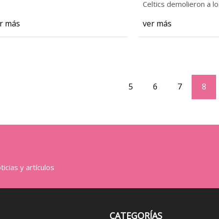
Celtics demolieron a l
r más
ver más
5
6
7
8
icias y artículos
CATEGORÍAS