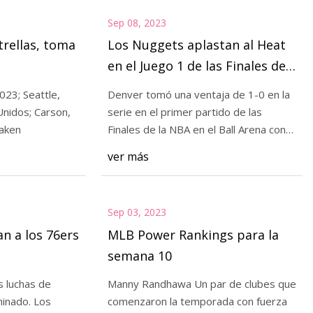
Sep 08, 2023
trellas, toma
Los Nuggets aplastan al Heat
en el Juego 1 de las Finales de
la NBA para establecer un
attle,
Denver tomó una ventaja de 1-0 en la
marcador en la fortaleza Ball
; Carson,
serie en el primer partido de las
Arena
raken
Finales de la NBA en el Ball Arena con
un
ver más
Sep 03, 2023
an a los 76ers
MLB Power Rankings para la
semana 10
s luchas de
Manny Randhawa Un par de clubes que
ado. Los
comenzaron la temporada con fuerza