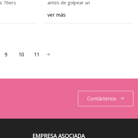
os 76ers
antes de golpear un
ver más
9
10
11
Contáctenos
EMPRESA ASOCIADA