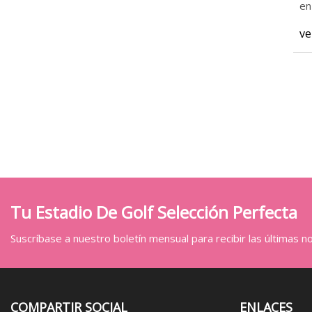
en
ve
Tu Estadio De Golf Selección Perfecta
Suscríbase a nuestro boletín mensual para recibir las últimas not
COMPARTIR SOCIAL
ENLACES