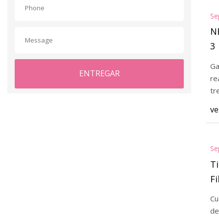
Se
NB
3
Ga
ENTREGAR
re
tr
ve
Se
Ti
Fi
Cu
de la se