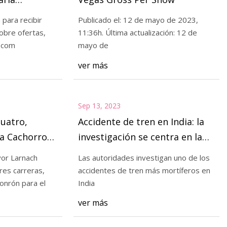
 para recibir
Publicado el: 12 de mayo de 2023,
obre ofertas,
11:36h. Última actualización: 12 de
.com
mayo de
leno de drama en el
ver más
los Boston Celtics y
Sep 13, 2023
uatro,
Accidente de tren en India: la
 a Cachorros
investigación se centra en la
16
falla de la señal, mientras
r Larnach
Las autoridades investigan uno de los
terminan los esfuerzos de
res carreras,
accidentes de tren más mortíferos en
rescate
jonrón para el
India
ver más