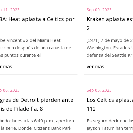
p 11, 2023
Sep 09, 2023
A: Heat aplasta a Celtics por
Kraken aplasta es
2
be Vincent #2 del Miami Heat
[24/1] 7 de mayo de 2023; Se
acciona después de una canasta de
Washington, Estados Unidos
es puntos durante el
defensa del Seattle K
r más
ver más
p 06, 2023
Sep 05, 2023
gres de Detroit pierden ante
Los Celtics aplast
lis de Filadelfia, 8
112
ándo: lunes a las 6:40 p. m., apertura
Es seguro decir que la
rie. Dónde: Citizens Bank Park
Jayson Tatum han termin